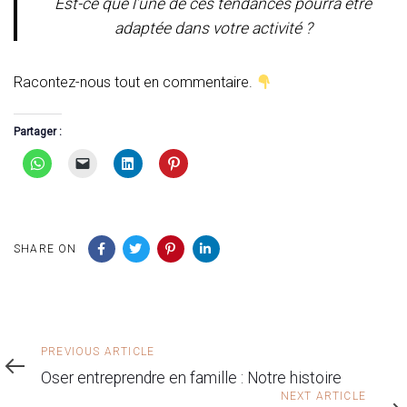
Est-ce que l’une de ces tendances pourra être
adaptée dans votre activité ?
Racontez-nous tout en commentaire.
Partager :
SHARE ON
Previous
PREVIOUS ARTICLE
Article
Oser entreprendre en famille : Notre histoire
Next
NEXT ARTICLE