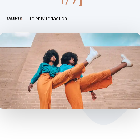
Talenty rédaction
Post
navigation