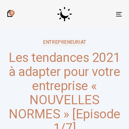
Skip
Skip
links
to
0
Tog
primary
nav
navigation
Author:
Published
Skip
on:
ENTREPRENEURIAT
to
content
Les tendances 2021
à adapter pour votre
entreprise «
NOUVELLES
NORMES » [Episode
1/7]