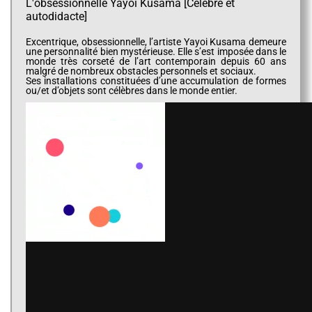
L'obsessionnelle Yayoi Kusama [Célèbre et
autodidacte]
Excentrique, obsessionnelle, l’artiste Yayoi Kusama demeure
une personnalité bien mystérieuse. Elle s’est imposée dans le
monde très corseté de l’art contemporain depuis 60 ans
malgré de nombreux obstacles personnels et sociaux.
Ses installations constituées d’une accumulation de formes
ou/et d’objets sont célèbres dans le monde entier.
Perception altérée
Comment une obsession donne-t-elle naissance à une
vocation ? Depuis son enfance ; Yayoi est victime
d’hallucinations. Elle décrit sa première vision ainsi : « J’étais
attablée et regardais la nappe recouverte de petites fleurs.
Je les ai vues se rependre sur les murs, le plafond, partout ».
L’artiste puise dans ses visions qu’elle reproduit dans ses
œuvres.
Son thème pictural récurrent et fil conducteur est le rond.
Lorsqu’elle est interrogée, la plasticienne explique que le rond
pour elle est le symbole ultime de l’univers. Toutes les
planètes sont rondes dont la Terre.