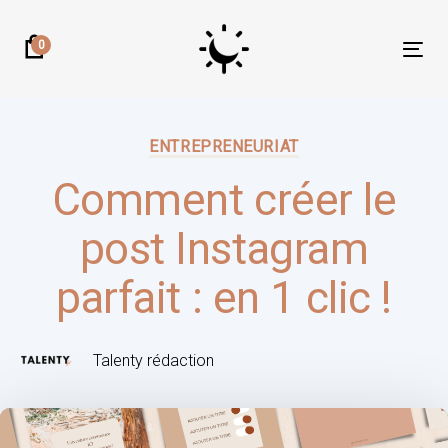
Skip
Skip
links
to
0
Tog
primary
nav
navigation
Author:
Published
Skip
on:
ENTREPRENEURIAT
to
content
Comment créer le
post Instagram
parfait : en 1 clic !
Talenty rédaction