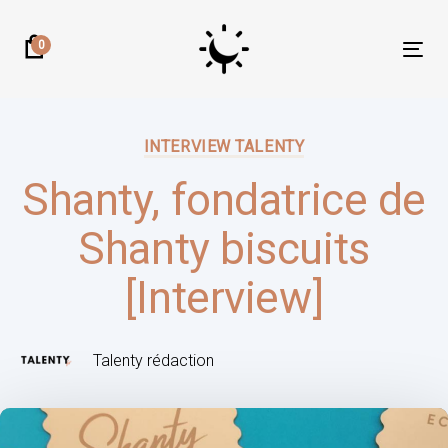
Skip
Skip
links
to
0
Tog
primary
nav
navigation
Author:
Published
Skip
on:
INTERVIEW TALENTY
to
content
Shanty, fondatrice de
Shanty biscuits
[Interview]
Talenty rédaction