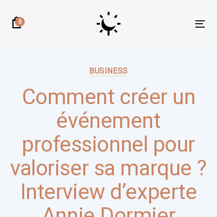
Skip
Skip
links
to
0
Tog
primary
nav
navigation
Author:
Published
Skip
on:
BUSINESS
to
content
Comment créer un
événement
professionnel pour
valoriser sa marque ?
Interview d’experte
Annie Dormier