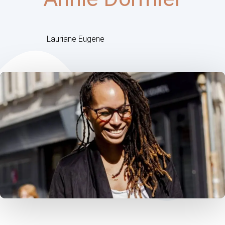
Lauriane Eugene
Post
navigation