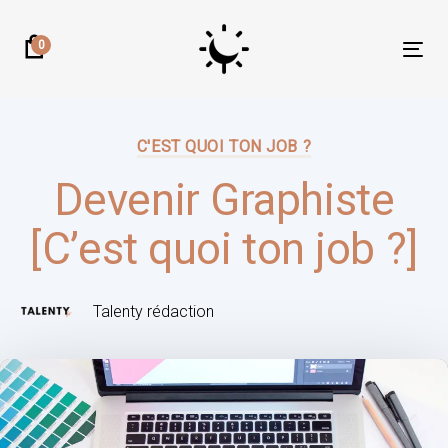
Skip
Skip
links
to
0
Tog
primary
nav
navigation
Author:
Published
Skip
on:
C'EST QUOI TON JOB ?
to
content
Devenir Graphiste
[C’est quoi ton job ?]
Talenty rédaction