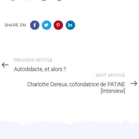
SHARE ON
Previous
PREVIOUS ARTICLE
Article
Autodidacte, et alors ?
Next
NEXT ARTICLE
Article
Charlotte Dereux, cofondatrice de PATiNE
[Interview]