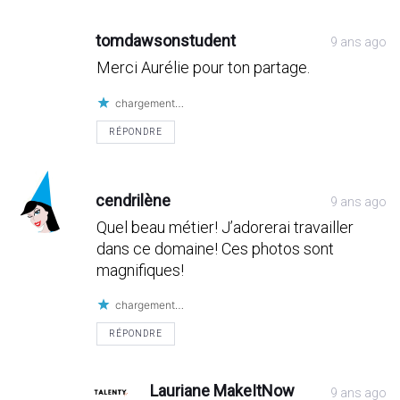
tomdawsonstudent
9 ans ago
Merci Aurélie pour ton partage.
chargement…
RÉPONDRE
cendrilène
9 ans ago
Quel beau métier! J’adorerai travailler
dans ce domaine! Ces photos sont
magnifiques!
chargement…
RÉPONDRE
Lauriane MakeItNow
9 ans ago