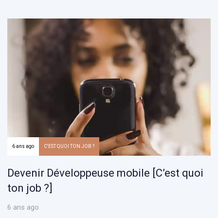
6 ans ago
C'EST QUOI TON JOB ?
Devenir Développeuse mobile [C’est quoi
ton job ?]
6 ans ago