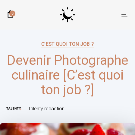
Skip
Skip
links
to
0
Tog
primary
nav
navigation
Author:
Published
Skip
on:
C'EST QUOI TON JOB ?
to
content
Devenir Photographe
culinaire [C’est quoi
ton job ?]
Talenty rédaction