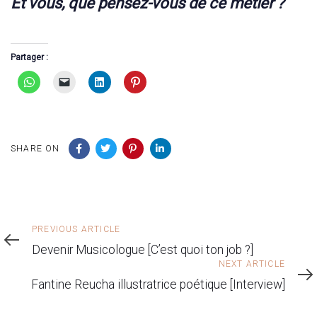
Et vous, qu
e pensez-vous de ce métier ?
Partager :
SHARE ON
Previous
PREVIOUS ARTICLE
Article
Devenir Musicologue [C’est quoi ton job ?]
Next
NEXT ARTICLE
Article
Fantine Reucha illustratrice poétique [Interview]