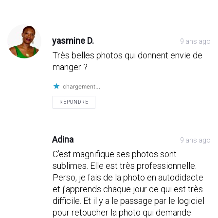
Post
Post
Post
Post
Post
Post
Post
Post
Post
Post
Post
Post
Post
Post
Post
Post
Post
Post
Post
Post
Post
comment
comment
comment
comment
comment
comment
comment
comment
comment
comment
comment
comment
comment
comment
comment
comment
comment
comment
comment
comment
comment
yasmine D.
9 ans ago
Très belles photos qui donnent envie de
manger ?
chargement…
RÉPONDRE
Adina
9 ans ago
C’est magnifique ses photos sont
sublimes. Elle est très professionnelle.
Perso, je fais de la photo en autodidacte
et j’apprends chaque jour ce qui est très
difficile. Et il y a le passage par le logiciel
pour retoucher la photo qui demande