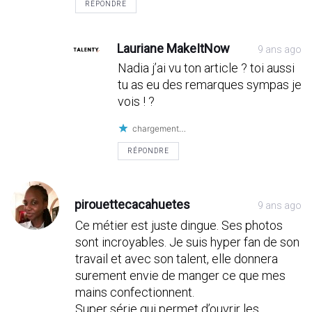
RÉPONDRE
Lauriane MakeItNow
9 ans ago
Nadia j’ai vu ton article ? toi aussi
tu as eu des remarques sympas je
vois ! ?
chargement…
RÉPONDRE
pirouettecacahuetes
9 ans ago
Ce métier est juste dingue. Ses photos
sont incroyables. Je suis hyper fan de son
travail et avec son talent, elle donnera
surement envie de manger ce que mes
mains confectionnent.
Super série qui permet d’ouvrir les