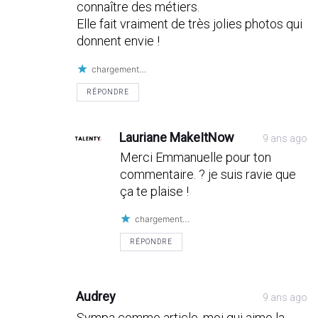
connaître des métiers.
Elle fait vraiment de très jolies photos qui
donnent envie !
chargement…
RÉPONDRE
Lauriane MakeItNow
9 ans ago
Merci Emmanuelle pour ton
commentaire. ? je suis ravie que
ça te plaise !
chargement…
RÉPONDRE
Audrey
9 ans ago
Sympa comme article, moi qui aime la