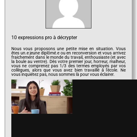
10 expressions pro à décrypter
Nous vous proposons une petite mise en situation. Vous
êtes un.e jeune diplômé.e ou en reconversion et vous arrivez
fraichement dans le monde du travail, enthousiaste (et avec
la boule au ventre). Dès votre premier jour, horreur, malheur,
vous ne comprenez pas 1/3 des termes employés par vos
collègues, alors que vous avez bien travaillé à l'école. Ne
vous inquiétez pas, nous sommes là pour vous éclairer.
En effet, une rentrée dans un grand groupe, une agence de
communication ou de publicité (
comme celle de Loïc
Chauveau
) mérite d’être anticipée. Que ça soit votre premier
poste ou un changement d’entreprise, il vous faudra vous
réadapter et surtout comprendre instantanément ce que l’on
attend de vous.
Parfois le plus difficile n’est pas de démontrer les
compétences que vous avez acquises lors de vos études,
mais de comprendre ce langage propre à certains milieux
professionnels.