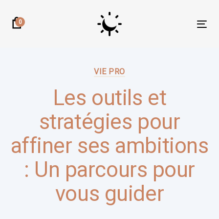
Skip
Skip
links
to
0
Tog
primary
nav
navigation
Author:
Published
Skip
on:
VIE PRO
to
content
Les outils et
stratégies pour
affiner ses ambitions
: Un parcours pour
vous guider