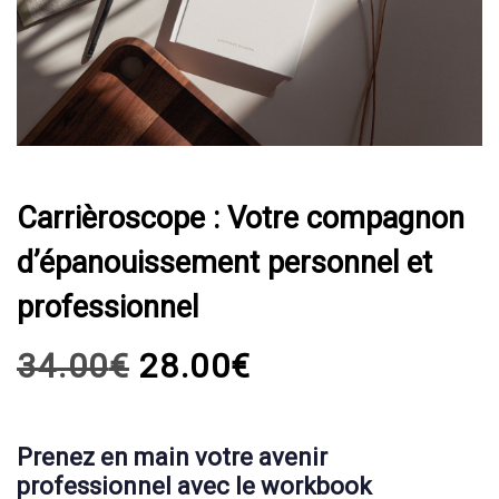
était :
est :
et
34.00€.
28.00€.
professionnel
quantity
Carrièroscope : Votre compagnon
d’épanouissement personnel et
professionnel
34.00
€
28.00
€
Prenez en main votre avenir
professionnel avec le workbook