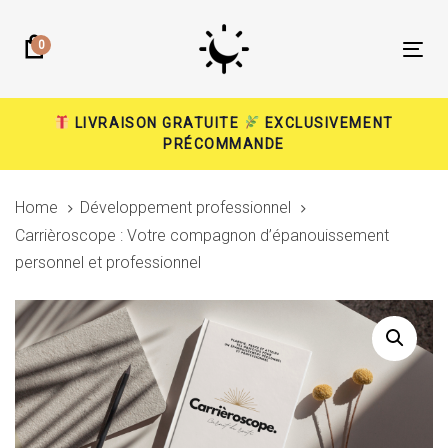
Skip
Skip
links
to
0
Tog
primary
nav
navigation
Skip
LIVRAISON GRATUITE
EXCLUSIVEMENT
PRÉCOMMANDE
to
content
Home
Développement professionnel
Carrièroscope : Votre compagnon d’épanouissement
personnel et professionnel
Carrièroscope
Le
Le
:
prix
prix
Votre
compagnon
initial
actuel
d'épanouissement
personnel