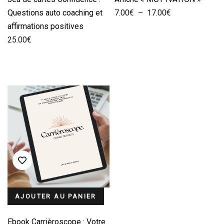
Plage
Questions auto coaching et
7.00
€
–
17.00
€
de
affirmations positives
prix :
25.00
€
7.00€
à
17.00€
AJOUTER AU PANIER
Ebook Carrièroscope : Votre