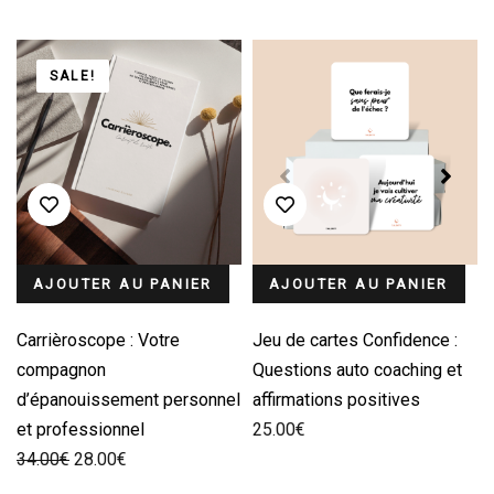
SALE!
AJOUTER AU PANIER
AJOUTER AU PANIER
Carrièroscope : Votre
Jeu de cartes Confidence :
compagnon
Questions auto coaching et
d’épanouissement personnel
affirmations positives
et professionnel
25.00
€
Le
Le
34.00
€
28.00
€
prix
prix