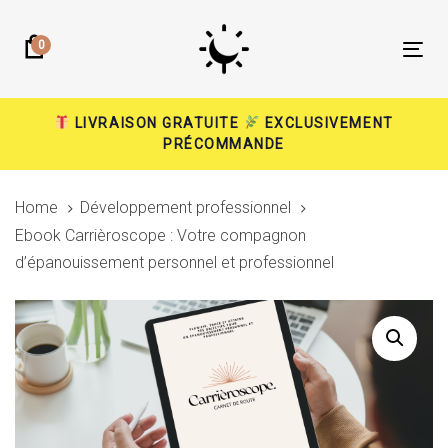
Skip
Skip
links
to
0
Tog
primary
nav
navigation
Skip
LIVRAISON GRATUITE
EXCLUSIVEMENT
PRÉCOMMANDE
to
content
Home
Développement professionnel
Ebook Carrièroscope : Votre compagnon
d’épanouissement personnel et professionnel
Ebook
Carrièroscope
:
Votre
compagnon
d'épanouissement