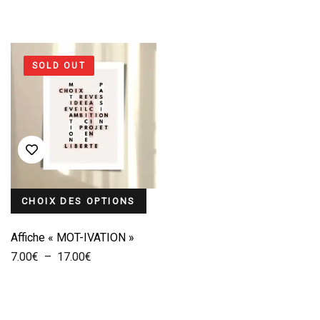
initial
actuel
était :
est :
34.00€.
28.00€.
SOLD OUT
CHOIX DES OPTIONS
Affiche « MOT-IVATION »
Plage
7.00
€
–
17.00
€
de
prix :
7.00€