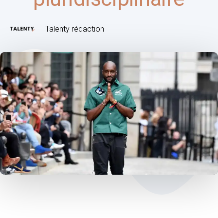
Talenty rédaction
Post
navigation