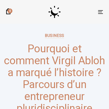
Skip
Skip
links
to
0
Tog
primary
nav
navigation
Author:
Published
Skip
on:
BUSINESS
to
content
Pourquoi et
comment Virgil Abloh
a marqué l’histoire ?
Parcours d’un
entrepreneur
pluridisciplinaire