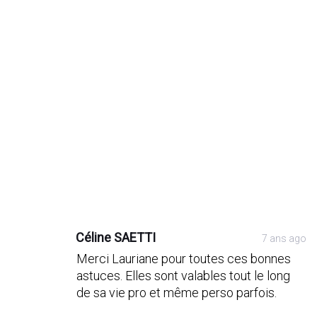
Post
Post
Post
Post
Post
Post
Post
Post
comment
comment
comment
comment
comment
comment
comment
comment
Céline SAETTI
7 ans ago
Merci Lauriane pour toutes ces bonnes
astuces. Elles sont valables tout le long
de sa vie pro et même perso parfois.