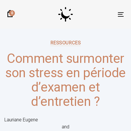
Skip
Skip
links
to
0
Tog
primary
nav
navigation
Published
Skip
on:
RESSOURCES
to
content
Comment surmonter
son stress en période
d’examen et
d’entretien ?
Lauriane Eugene
and