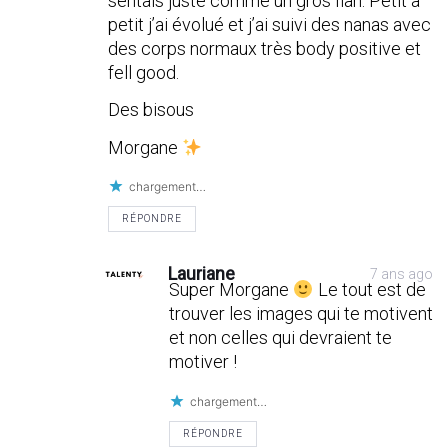
sentais juste comme un gros flan. Petit à
petit j’ai évolué et j’ai suivi des nanas avec
des corps normaux très body positive et
fell good.
Des bisous
Morgane
chargement…
RÉPONDRE
Lauriane
7 ans ago
Super Morgane
Le tout est de
trouver les images qui te motivent
et non celles qui devraient te
motiver !
chargement…
RÉPONDRE