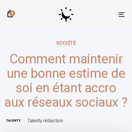
Skip
Skip
links
to
0
Tog
primary
nav
navigation
Author:
Published
Skip
on:
SOCIÉTÉ
to
content
Comment maintenir
une bonne estime de
soi en étant accro
aux réseaux sociaux ?
Talenty rédaction