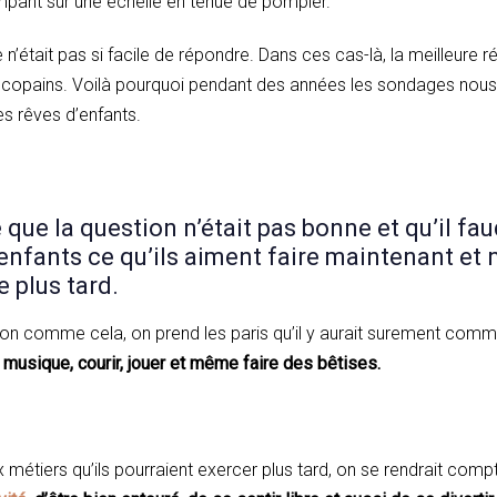
mpant sur une échelle en tenue de pompier.
 n’était pas si facile de répondre. Dans ces cas-là, la meilleure r
opains. Voilà pourquoi pendant des années les sondages nous 
s rêves d’enfants.
 que la question n’était pas bonne et qu’il fau
nfants ce qu’ils aiment faire maintenant et n
e plus tard.
stion comme cela, on prend les paris qu’il y aurait surement com
la musique, courir, jouer et même faire des bêtises.
ux métiers qu’ils pourraient exercer plus tard, on se rendrait compt