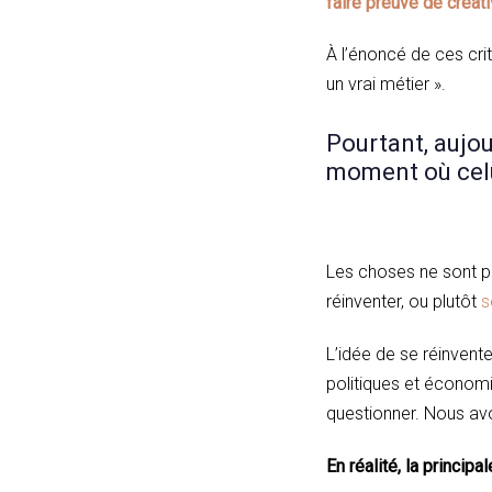
faire preuve de créati
À l’énoncé de ces cri
un vrai métier ».
Pourtant, aujour
moment où celu
Les choses ne sont plu
réinventer, ou plutôt
s
L’idée de se réinvent
politiques et économ
questionner. Nous avo
En réalité, la princip