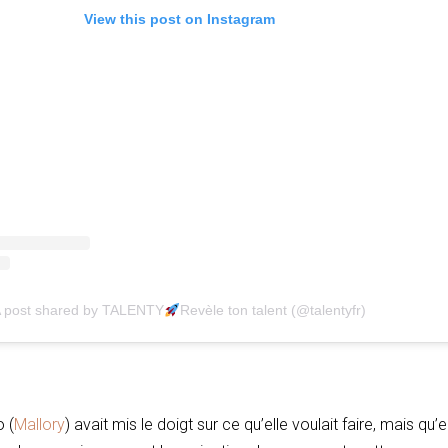
View this post on Instagram
 post shared by TALENTY
Revèle ton talent (@talentyfr)
 (
Mallory
) avait mis le doigt sur ce qu’elle voulait faire, mais qu’e