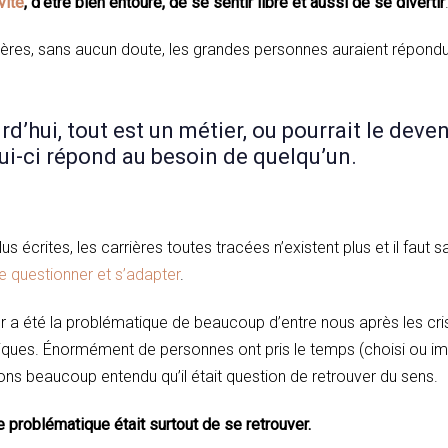
vité
, d’être bien entouré, de se sentir libre et aussi de se divertir
tères, sans aucun doute, les grandes personnes auraient répondu
d’hui, tout est un métier, ou pourrait le deveni
i-ci répond au besoin de quelqu’un.
s écrites, les carrières toutes tracées n’existent plus et il faut 
e questionner et s’adapter
.
er a été la problématique de beaucoup d’entre nous après les cris
iques. Énormément de personnes ont pris le temps (choisi ou i
ns beaucoup entendu qu’il était question de retrouver du sens.
ale problématique était surtout de se retrouver.