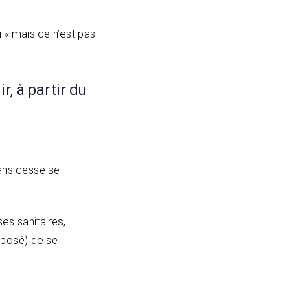
.
 « mais ce n’est pas
r, à partir du
sans cesse se
es sanitaires,
mposé) de se