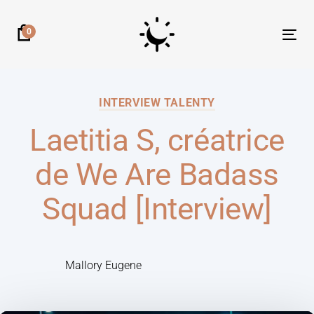
0
Tog
nav
INTERVIEW TALENTY
Laetitia S, créatrice
de We Are Badass
Squad [Interview]
Mallory Eugene