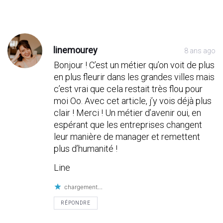
Post
Post
Post
Post
Post
Post
Post
Post
Post
Post
Post
Post
Post
Post
Post
Post
Post
Post
Post
Post
Post
Post
Post
Post
Post
Post
Post
Post
Post
Post
Post
Post
Post
Post
Post
Post
Post
Post
Post
Post
Post
Post
Post
Post
Post
Post
Post
Post
Post
Post
Post
Post
Post
Post
Post
Post
comment
comment
comment
comment
comment
comment
comment
comment
comment
comment
comment
comment
comment
comment
comment
comment
comment
comment
comment
comment
comment
comment
comment
comment
comment
comment
comment
comment
comment
comment
comment
comment
comment
comment
comment
comment
comment
comment
comment
comment
comment
comment
comment
comment
comment
comment
comment
comment
comment
comment
comment
comment
comment
comment
comment
comment
linemourey
8 ans ago
Bonjour ! C’est un métier qu’on voit de plus
en plus fleurir dans les grandes villes mais
c’est vrai que cela restait très flou pour
moi Oo. Avec cet article, j’y vois déjà plus
clair ! Merci ! Un métier d’avenir oui, en
espérant que les entreprises changent
leur manière de manager et remettent
plus d’humanité !
Line
chargement…
RÉPONDRE