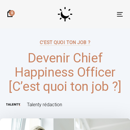
Skip
Skip
links
to
0
Tog
primary
nav
navigation
Author:
Published
Skip
on:
C'EST QUOI TON JOB ?
to
content
Devenir Chief
Happiness Officer
[C’est quoi ton job ?]
Talenty rédaction