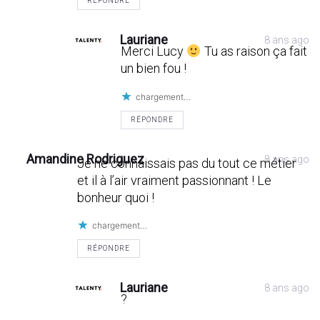
RÉPONDRE
Lauriane
8 ans ago
Merci Lucy
Tu as raison ça fait
un bien fou !
chargement…
RÉPONDRE
Amandine Rodriguez
8 ans ago
Je ne connaissais pas du tout ce métier
et il à l’air vraiment passionnant ! Le
bonheur quoi !
chargement…
RÉPONDRE
Lauriane
8 ans ago
?