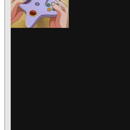
Mais la récompense n’en ait que plus réjouissante.
Animal Crossing New Horizons (Nintendo Switch)
Couleurs pastel, musiques paisibles, Animal Crossing est un
havre de paix virtuel. Il est difficile de passer outre ce jeu qui
jouit d’un succès grandissant depuis le début du
confinement.
Vous atterrissez sur une île pratiquement déserte dont vous
allez progressivement modeler l’apparence. Apprenez à
fabriquer vos outils, à pêcher, à aménager votre foyer.
Sympathisez avec vos voisins insulaires. Mieux : Soyez
l’ambassadeur de votre île pour y faire venir de plus en plus
d’habitants. Et bien sûr, découvrez le système des Nook