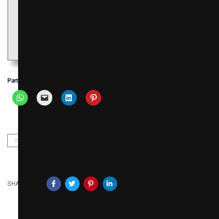
Et vous quels sont vos coups de cœur jeux vidéo du moment
?
Partager :
COVID19
SHARE ON