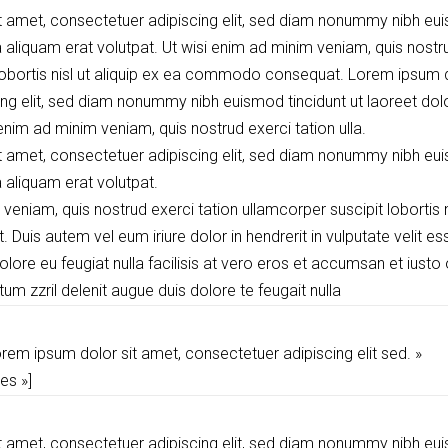
 amet, consectetuer adipiscing elit, sed diam nonummy nibh eui
aliquam erat volutpat. Ut wisi enim ad minim veniam, quis nostru
lobortis nisl ut aliquip ex ea commodo consequat. Lorem ipsum d
ing
elit, sed diam nonummy nibh euismod tincidunt ut laoreet do
 enim ad minim veniam, quis nostrud exerci tation ulla.
 amet, consectetuer adipiscing elit, sed diam nonummy nibh eui
aliquam erat volutpat.
veniam, quis nostrud exerci tation ullamcorper suscipit lobortis ni
is autem vel eum iriure dolor in hendrerit in vulputate velit es
olore eu feugiat nulla facilisis at vero eros et accumsan et iusto
tum zzril delenit augue duis dolore te feugait nulla
rem ipsum dolor sit amet, consectetuer adipiscing elit sed. »
es »]
 amet, consectetuer adipiscing elit, sed diam nonummy nibh eui