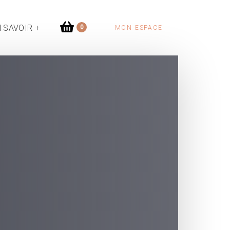
 SAVOIR +
0
MON ESPACE