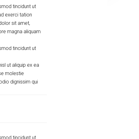
smod tincidunt ut
d exerci tation
olor sit amet,
lore magna aliquam
smod tincidunt ut
sl ut aliquip ex ea
se molestie
 odio dignissim qui
smod tincidunt ut