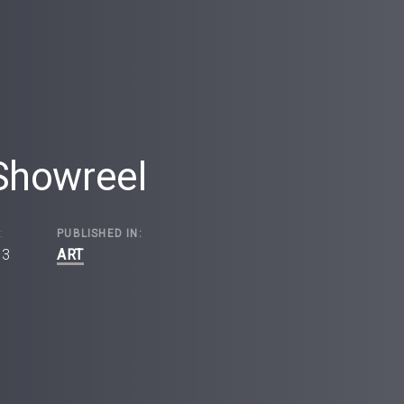
Showreel
:
PUBLISHED IN:
13
ART