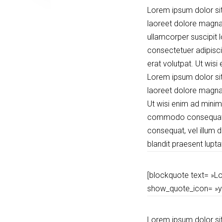
Lorem ipsum dolor sit
laoreet dolore magna 
ullamcorper suscipit 
consectetuer adipisc
erat volutpat. Ut wisi
Lorem ipsum dolor sit
laoreet dolore magna 
Ut wisi enim ad minim 
commodo consequat. Du
consequat, vel illum d
blandit praesent lupta
[blockquote text= »Lo
show_quote_icon= »y
Lorem ipsum dolor sit