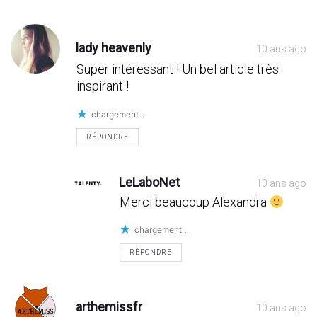
Post
Post
Post
Post
Post
Post
Post
comment
comment
comment
comment
comment
comment
comment
lady heavenly
10 ans ago
Super intéressant ! Un bel article très
inspirant !
chargement…
RÉPONDRE
LeLaboNet
10 ans ago
Merci beaucoup Alexandra
chargement…
RÉPONDRE
arthemissfr
10 ans ago