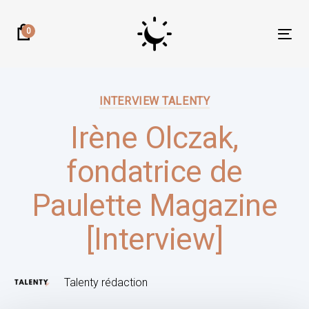
Skip
Skip
links
to
0
Tog
primary
nav
navigation
Author:
Published
Skip
on:
INTERVIEW TALENTY
to
content
Irène Olczak,
fondatrice de
Paulette Magazine
[Interview]
Talenty rédaction