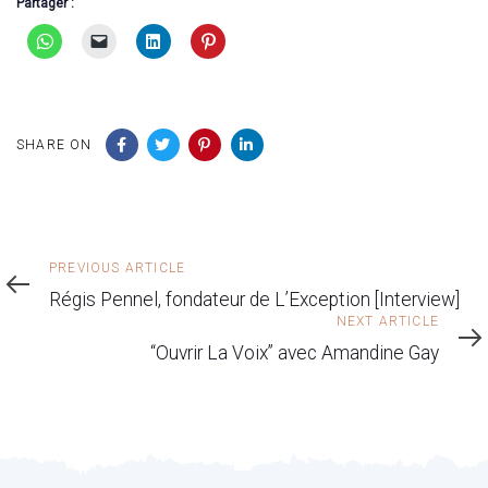
Partager :
SHARE ON
Previous
PREVIOUS ARTICLE
Article
Régis Pennel, fondateur de L’Exception [Interview]
Next
NEXT ARTICLE
Article
“Ouvrir La Voix” avec Amandine Gay