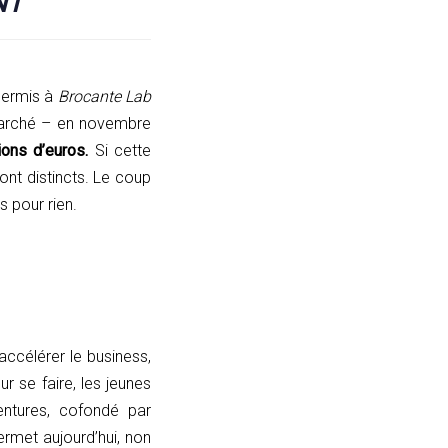
NT
permis à
Brocante Lab
marché – en novembre
ions d’euros.
Si cette
nt distincts. Le coup
 pour rien.
ccélérer le business,
r se faire, les jeunes
entures, cofondé par
permet aujourd’hui, non