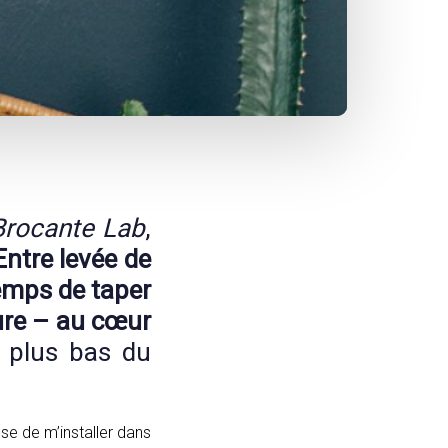
Brocante Lab
,
ntre levée de
temps de taper
ure – au cœur
s plus bas du
se de m’installer dans