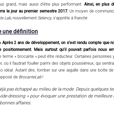
us grand, mais aussi d’être plus performant.
Ainsi, en plus d
erra le jour au premier semestre 2017.
Un moyen de communicat
te Lab
, nouvellement
Selency
, s’apprête à franchir.
une définition
« Après 2 ans de développement, on s’est rendu compte que not
e positionnement. Mais surtout qu’il pouvait parfois nous e
 le terme « brocante » peut être réducteur. Certaines personnes y
, où il faudrait fouiller parmi des objets poussiéreux, qui sentir
o idéal. Autant dire, tomber sur une aiguille dans une botte de
t opposé de
BrocanteLab
!
déjà pas échappé au milieu de la mode. Depuis quelques te
 vide-dressing » pour évoquer une prestation de meilleure qu
bonnes affaires.