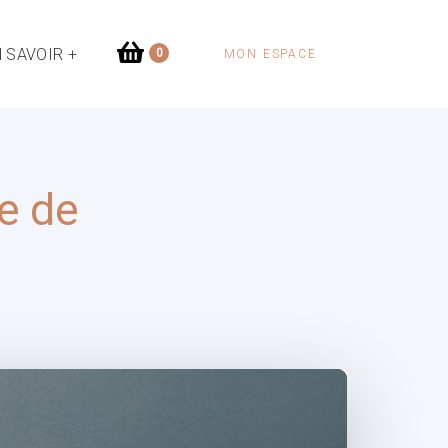
 SAVOIR +
0
MON ESPACE
ce de