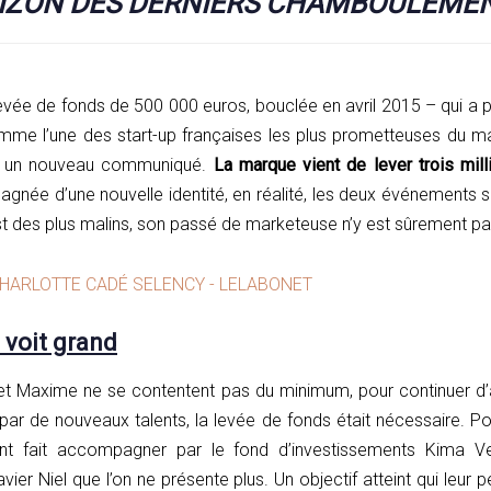
RIZON DES DERNIERS CHAMBOULEME
evée de fonds de 500 000 euros, bouclée en avril 2015 – qui a 
omme l’une des start-up françaises les plus prometteuses du 
se un nouveau communiqué.
La marque vient de lever trois mill
née d’une nouvelle identité, en réalité, les deux événements so
 des plus malins, son passé de marketeuse n’y est sûrement pas
 voit grand
et Maxime ne se contentent pas du minimum, pour continuer d’a
e par de nouveaux talents, la levée de fonds était nécessaire. Pou
nt fait accompagner par le fond d’investissements Kima V
ier Niel que l’on ne présente plus. Un objectif atteint qui leur 