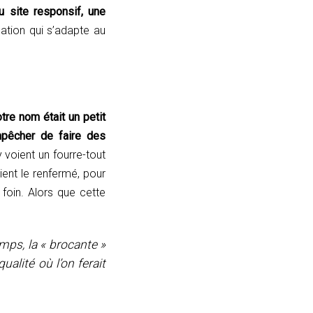
u site responsif, une
ion qui s’adapte au
re nom était un petit
mpêcher de faire des
 voient un fourre-tout
aient le renfermé, pour
 foin. Alors que cette
mps, la « brocante »
alité où l’on ferait