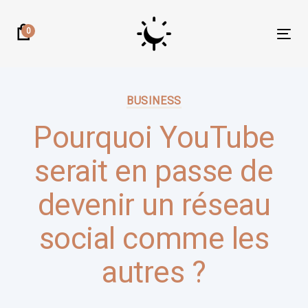
Skip
Skip
links
to
0
Tog
primary
nav
navigation
Author:
Published
Skip
on:
BUSINESS
to
content
Pourquoi YouTube
serait en passe de
devenir un réseau
social comme les
autres ?