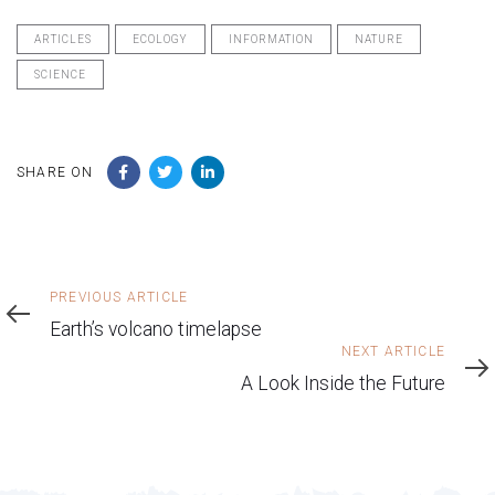
ARTICLES
ECOLOGY
INFORMATION
NATURE
SCIENCE
SHARE ON
Previous
PREVIOUS ARTICLE
Article
Earth’s volcano timelapse
Next
NEXT ARTICLE
Article
A Look Inside the Future