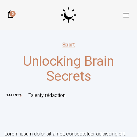
Skip
Skip
links
to
0
Tog
primary
nav
navigation
Author:
Published
Skip
on:
Sport
to
content
Unlocking Brain
Secrets
Talenty rédaction
Post
navigation
Lorem ipsum dolor sit amet, consectetuer adipiscing elit,