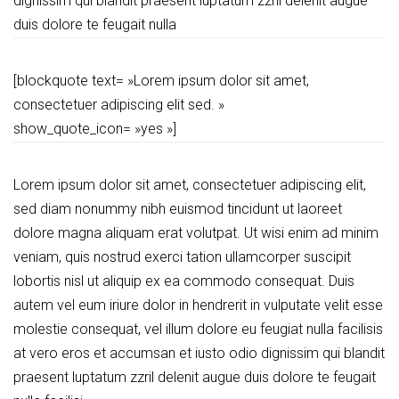
dignissim qui blandit praesent luptatum zzril delenit augue
duis dolore te feugait nulla
[blockquote text= »Lorem ipsum dolor sit amet,
consectetuer adipiscing elit sed. »
show_quote_icon= »yes »]
Lorem ipsum dolor sit amet, consectetuer adipiscing elit,
sed diam nonummy nibh euismod tincidunt ut laoreet
dolore magna aliquam erat volutpat. Ut wisi enim ad minim
veniam, quis nostrud exerci tation ullamcorper suscipit
lobortis nisl ut aliquip ex ea commodo consequat. Duis
autem vel eum iriure dolor in hendrerit in vulputate velit esse
molestie consequat, vel illum dolore eu feugiat nulla facilisis
at vero eros et accumsan et iusto odio dignissim qui blandit
praesent luptatum zzril delenit augue duis dolore te feugait