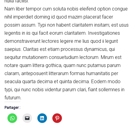
nulla facilisi.
Nam liber tempor cum soluta nobis eleifend option congue
nihil imperdiet doming id quod mazim placerat facer
possim assum. Typi non habent claritatem insitam; est usus
legentis in iis qui facit eorum claritatem. Investigationes
demonstraverunt lectores legere me lius quod ii legunt
saepius. Claritas est etiam processus dynamicus, qui
sequitur mutationem consuetudium lectorum. Mirum est
notare quam littera gothica, quam nunc putamus parum
claram, anteposuerit litterarum formas humanitatis per
seacula quarta decima et quinta decima. Eodem modo
typi, qui nunc nobis videntur parum clari, fiant sollemnes in
futurum.
Partager :