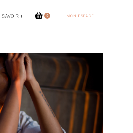
 SAVOIR +
0
MON ESPACE