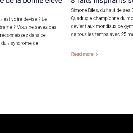
 de la bonne élève
8 faits inspirants 
Simone Biles, du haut de ses 
Quadruple championne du mon
 » est votre devise ? Le
devient aux mondiaux de gymn
 drame ? Vous ne savez pas
de tous les temps avec 25 méd
s reconnaissez dans ce
e du « syndrome de
Read more