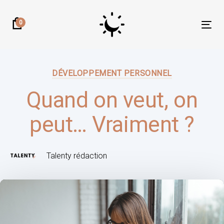
Skip
Skip
links
to
0
Tog
primary
nav
navigation
Author:
Published
Skip
on:
DÉVELOPPEMENT PERSONNEL
to
content
Quand on veut, on
peut… Vraiment ?
Talenty rédaction