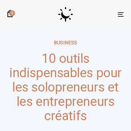
Skip
Skip
links
to
0
Tog
primary
nav
navigation
Author:
Published
Skip
on:
BUSINESS
to
content
10 outils
indispensables pour
les solopreneurs et
les entrepreneurs
créatifs