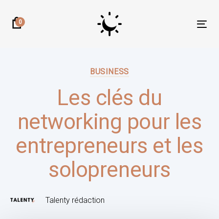
Skip
Skip
links
to
0
Tog
primary
nav
navigation
Author:
Published
Skip
on:
BUSINESS
to
content
Les clés du
networking pour les
entrepreneurs et les
solopreneurs
Talenty rédaction