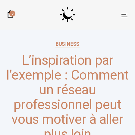
Skip
Skip
links
to
0
Tog
primary
nav
navigation
Author:
Published
Skip
on:
BUSINESS
to
content
L’inspiration par
l’exemple : Comment
un réseau
professionnel peut
vous motiver à aller
plus loin