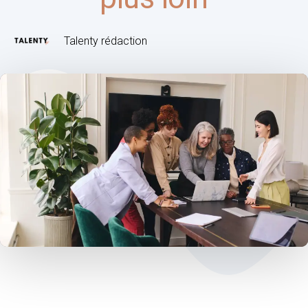
Talenty rédaction
Post
navigation