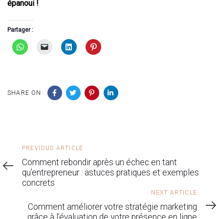
épanoui !
Partager :
SHARE ON
Previous
PREVIOUS ARTICLE
Article
Comment rebondir après un échec en tant
qu’entrepreneur : astuces pratiques et exemples
concrets
Next
NEXT ARTICLE
Article
Comment améliorer votre stratégie marketing
grâce à l’évaluation de votre présence en ligne