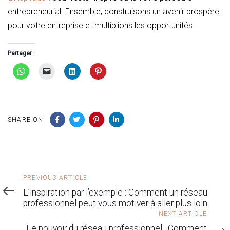
entrepreneurial. Ensemble, construisons un avenir prospère
pour votre entreprise et multiplions les opportunités.
Partager :
SHARE ON
Previous
PREVIOUS ARTICLE
Article
L’inspiration par l’exemple : Comment un réseau
professionnel peut vous motiver à aller plus loin
Next
NEXT ARTICLE
Article
Le pouvoir du réseau professionnel : Comment