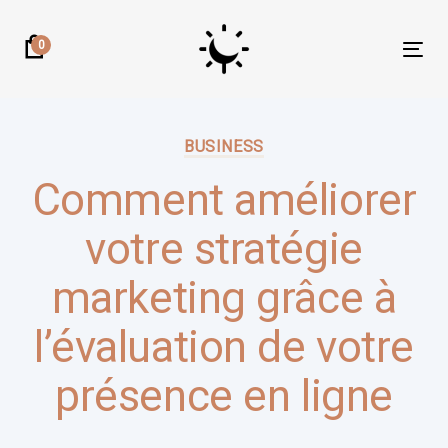
Skip
Skip
links
to
0
Tog
primary
nav
navigation
Author:
Published
Skip
on:
BUSINESS
to
content
Comment améliorer
votre stratégie
marketing grâce à
l’évaluation de votre
présence en ligne