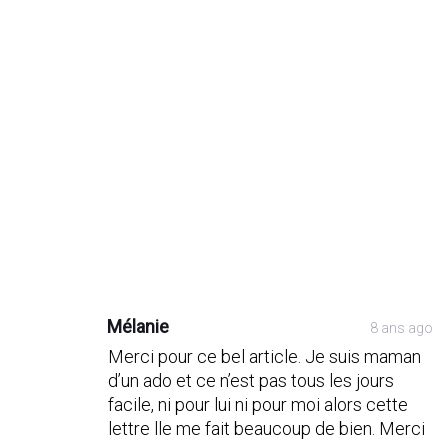
Post
Post
Post
Post
comment
comment
comment
comment
Mélanie
8 ans ago
Merci pour ce bel article. Je suis maman
d’un ado et ce n’est pas tous les jours
facile, ni pour lui ni pour moi alors cette
lettre lle me fait beaucoup de bien. Merci