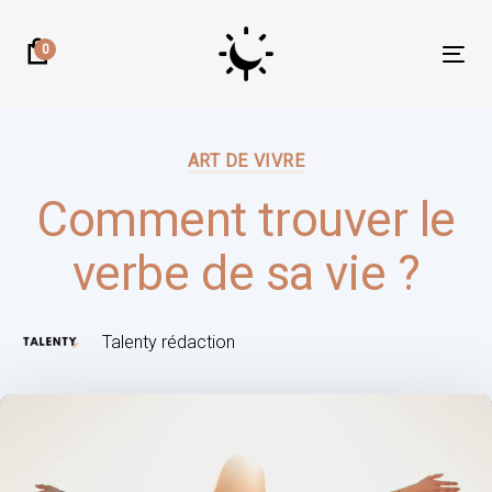
Skip
Skip
links
to
0
Tog
primary
nav
navigation
Author:
Published
Skip
on:
ART DE VIVRE
to
content
Comment trouver le
verbe de sa vie ?
Talenty rédaction