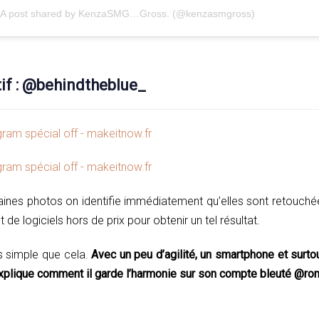
A post shared by KenzaSMG…Gross. (@kenzasmgross)
tif : @behindtheblue_
taines photos on identifie immédiatement qu’elles sont retouché
de logiciels hors de prix pour obtenir un tel résultat.
us simple que cela.
Avec un peu d’agilité, un smartphone et surto
plique comment il garde l’harmonie sur son compte bleuté @rom