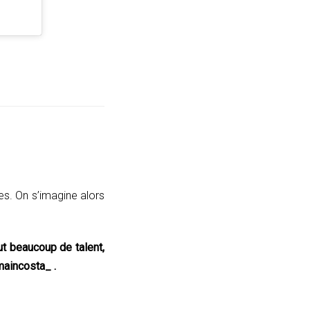
es. On s’imagine alors
ut beaucoup de talent,
aincosta_ .