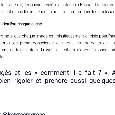
ailleurs de (re)découvrir la vidéo « Instagram Husband » pour v
 c’est quand les influenceurs nous font entrer dans les coulisses 
ail derrière chaque cliché.
 compte que chaque image est minutieusement choisie pour l’harm
 corps, on prend conscience que tous les moments de no
tant, certaines stars du web, au milliers d’abonnés, osent br
les.
jugés et les « comment il a fait ? ». 
bien rigoler et prendre aussi quelque
l : @kenzasmgross