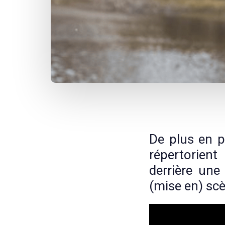
Post
navigation
De plus en p
répertorien
derrière une
(mise en) scè