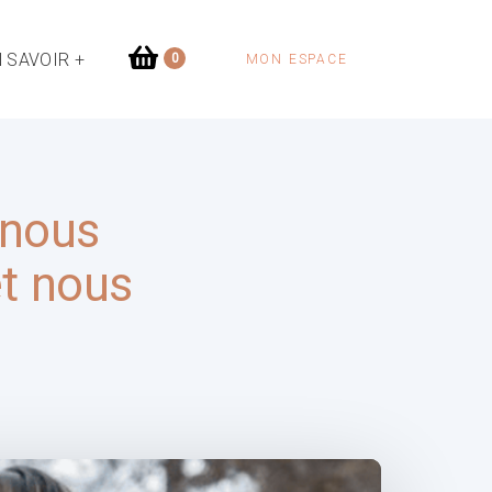
 SAVOIR +
0
MON ESPACE
 nous
et nous