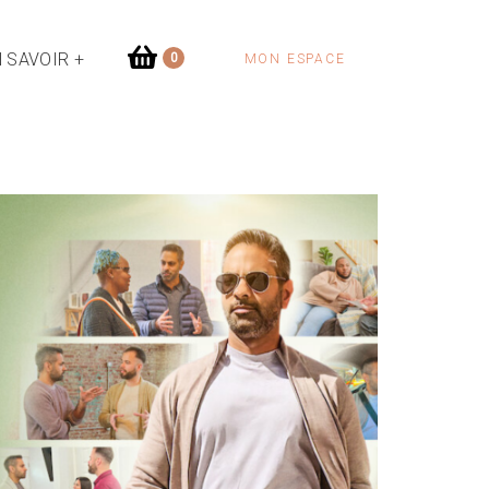
 SAVOIR +
0
MON ESPACE