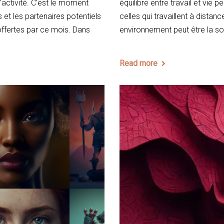
d’activité. C’est le moment
équilibre entre travail et vie 
et les partenaires potentiels
celles qui travaillent à distan
offertes par ce mois. Dans
environnement peut être la so
Read more