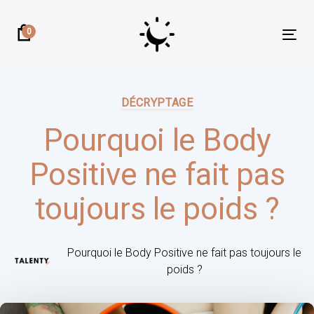
Skip
Skip
links
to
0
Tog
primary
nav
navigation
Author:
Published
Skip
on:
DÉCRYPTAGE
to
content
Pourquoi le Body
Positive ne fait pas
toujours le poids ?
Pourquoi le Body Positive ne fait pas toujours le
poids ?