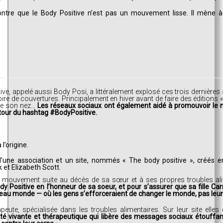
re que le Body Positive n’est pas un mouvement lisse. Il mène à 
, appelé aussi Body Posi, a littéralement explosé ces trois dernières 
re de couvertures. Principalement en hiver avant de faire des éditions 
 de son nez…
Les réseaux sociaux ont également aidé à promouvoir le
our du hashtag #BodyPositive.
’origine.
’une association et un site, nommés « The body positive », créés
t Elizabeth Scott.
 le mouvement suite au décès de sa sœur et à ses propres troubles ali
ody Positive en l’honneur de sa soeur, et pour s’assurer que sa fille C
eau monde — où les gens s’efforceraient de changer le monde, pas leur
peute, spécialisée dans les troubles alimentaires. Sur leur site elle
 vivante et thérapeutique qui libère des messages sociaux étouffan