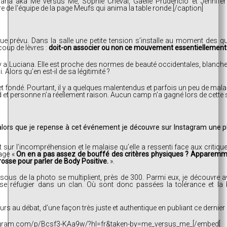
iana aka Me versus Me, Sophie Cheval, Gaëlle Prudencio et Jennifer 
de l'équipe de la page Meufs qui anima la table ronde.[/caption]
ue prévu. Dans la salle une petite tension s’installe au moment des qu
coup de lèvres :
doit-on associer ou non ce mouvement essentiellement
l y a Luciana. Elle est proche des normes de beauté occidentales, blanch
 Alors qu’en est-il de sa légitimité ?
t fondé. Pourtant, il y a quelques malentendus et parfois un peu de ma
 et personne n’a réellement raison. Aucun camp n’a gagné lors de cette 
 alors que je repense à cet événement je découvre sur Instagram une
t sur l’incompréhension et le malaise qu’elle a ressenti face aux criti
sage «
On en a pas assez de bouffé des critères physiques ? Apparemme
rosse pour parler de Body Positive.
».
us de la photo se multiplient, près de 300. Parmi eux, je découvre 
se réfugier dans un clan. Où sont donc passées la tolérance et la b
s au débat, d’une façon très juste et authentique en publiant ce dernier 
agram.com/p/Bcsf3-KAa9w/?hl=fr&taken-by=me_versus_me_[/embed]