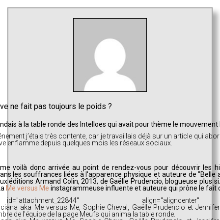
e ne fait pas toujours le poids ?
endais à la table ronde des Intelloes qui avait pour thème le mouvement 
nement j’étais très contente, car je travaillais déjà sur un article qui aborda
ve enflamme depuis quelques mois les réseaux sociaux.
, me voilà donc arrivée au point de rendez-vous pour découvrir les h
ns les souffrances liées à l'apparence physique et auteure de "Belle a
aux éditions Armand Colin, 2013, de Gaëlle Prudencio, blogueuse plus si
ka
Me versus Me
instagrammeuse influente et auteure qui prône le fait
attachment_22844" align="aligncenter