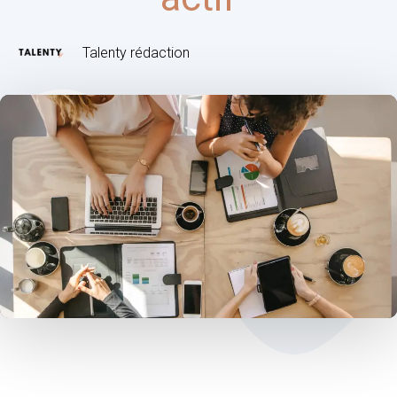
Talenty rédaction
Post
navigation