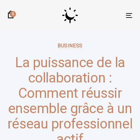
Skip
Skip
links
to
0
Tog
primary
nav
navigation
Author:
Published
Skip
on:
BUSINESS
to
content
La puissance de la
collaboration :
Comment réussir
ensemble grâce à un
réseau professionnel
actif