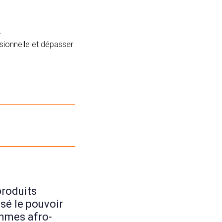
.
ssionnelle et dépasser
produits
isé le pouvoir
emmes afro-