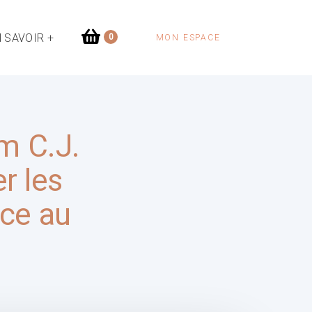
 SAVOIR +
0
MON ESPACE
m C.J.
r les
âce au