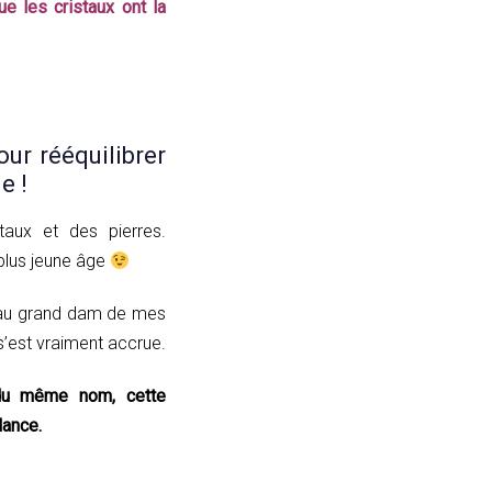
ue les cristaux ont la
our rééquilibrer
e !
taux et des pierres.
plus jeune âge
ux au grand dam de mes
s’est vraiment accrue.
du même nom, cette
lance.