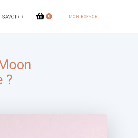
 SAVOIR +
0
MON ESPACE
 Moon
e ?