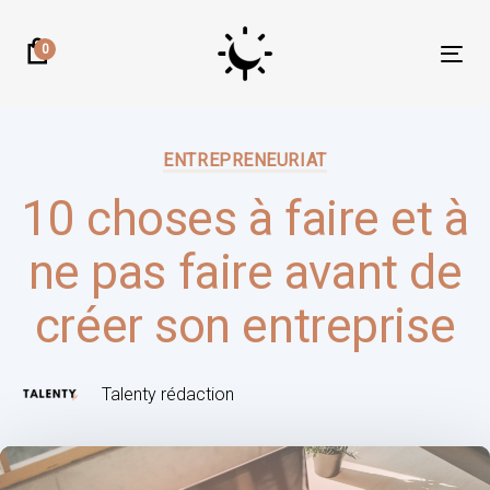
Skip
Skip
links
to
0
Tog
primary
nav
navigation
Author:
Published
Skip
on:
ENTREPRENEURIAT
to
content
10 choses à faire et à
ne pas faire avant de
créer son entreprise
Talenty rédaction