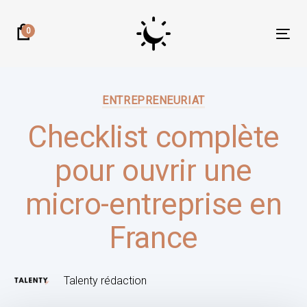
Skip
Skip
links
to
0
Tog
primary
nav
navigation
Author:
Published
Skip
on:
ENTREPRENEURIAT
to
content
Checklist complète
pour ouvrir une
micro-entreprise en
France
Talenty rédaction