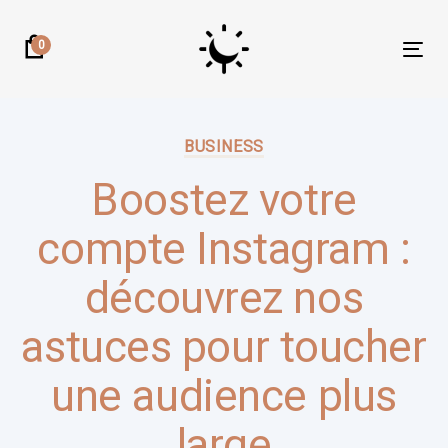
Skip
Skip
links
to
0
Tog
primary
nav
navigation
Author:
Published
Skip
on:
BUSINESS
to
content
Boostez votre
compte Instagram :
découvrez nos
astuces pour toucher
une audience plus
large