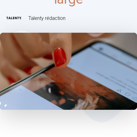
Talenty rédaction
Post
navigation