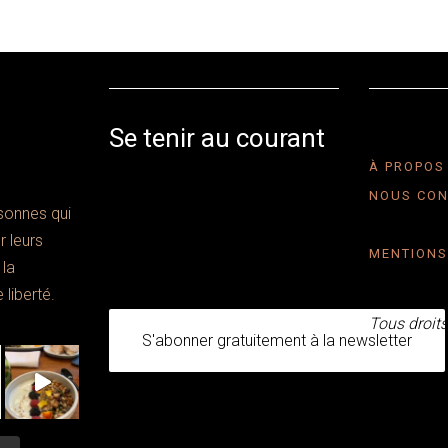
Se tenir au courant
À PROPOS
Un lundi sur deux, recevez les
NOUS CON
messages privés de Lauriane et
onnes qui
Mallory, les sœurs co-
 leurs
fondatrices de Talenty.
MENTIONS
 la
 liberté.
copyright
Tous droits
S'abonner gratuitement à la newsletter