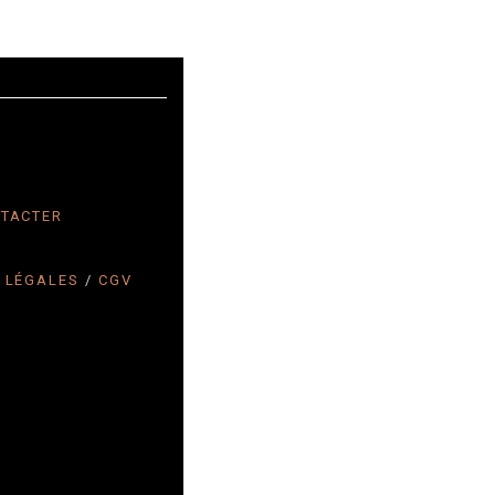
TACTER
 LÉGALES
/
CGV
 2023 TALENTY® –
 réservés